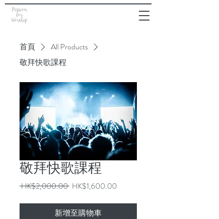
首頁
All Products
敬拜快歌課程
敬拜快歌課程
一
促
 HK$2,000.00 
HK$1,600.00
般
銷
價
價
新增至購物車