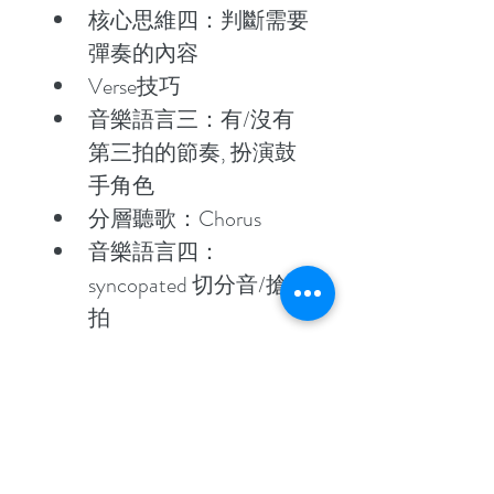
核心思維四：判斷需要
彈奏的內容
Verse技巧
音樂語言三：有/沒有
第三拍的節奏, 扮演鼓
手角色
分層聽歌：Chorus
音樂語言四：
syncopated 切分音/搶
拍
3:3:2 的更多變化
分層聽歌：Bridge
音樂語言五：Half time
音樂語言六：
Disco/Dance/House 