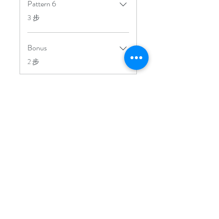
Pattern 6
.
3 步
Bonus
.
2 步
定價
HK$700.00
分享