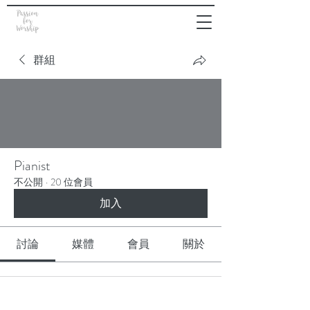
群組
Pianist
不公開
·
20 位會員
加入
討論
媒體
會員
關於