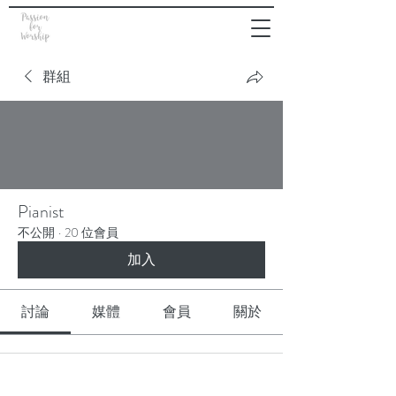
群組
Pianist
不公開
·
20 位會員
加入
討論
媒體
會員
關於